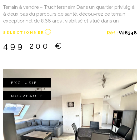
les risques auquel ce bien est exposé sont disponibles sur
Terrain à vendre – Truchtersheim Dans un quartier privilégié,
le site Géorisques : www.géorisques.gouv.fr Les informations
à deux pas du parcours de santé, découvrez ce terrain
sur les risques auxquels ce bien est exposé sont disponibles
exceptionnel de 8,66 ares , viabilisé et situé dans un
sur le site Géorisques
environnement calme et recherché . Ce type de bien est
Réf :
V26348
SÉLECTIONNER
extrêmement rare à la vente sur le secteur — une
opportunité unique pour concrétiser votre projet dans l’un
499 200 €
des villages les plus prisés du Kochersberg.
EXCLUSIF
NOUVEAUTÉ
VOIR LE BIEN