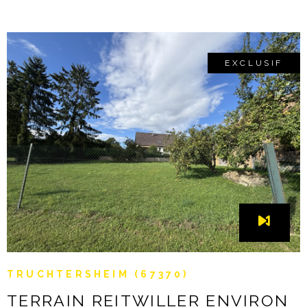
Montant estimé des dépenses annuelles d'énergie pour un
usage standard : 650 € à 920 €/an (référence prix de
l'énergie janvier 2022 - abonnement compris). PRIX DE
VENTE = 324.000 € (honoraires à charge vendeur). Ce bien
vous intéresse? Contactez Benoît LUDWIG au 06-20-12-24-
EXCLUSIF
47 - B2L immobilier Truchtersheim. Les informations sur les
risques auxquels ce bien est exposé sont disponibles sur le
site Géorisques
VOIR LE BIEN
TRUCHTERSHEIM (67370)
TERRAIN REITWILLER ENVIRON