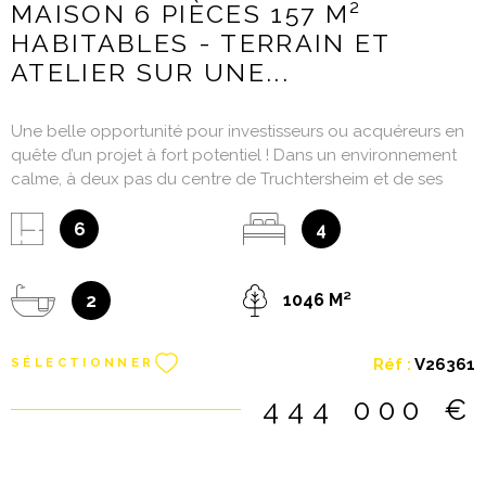
MAISON 6 PIÈCES 157 M²
HABITABLES - TERRAIN ET
ATELIER SUR UNE...
Une belle opportunité pour investisseurs ou acquéreurs en
quête d’un projet à fort potentiel ! Dans un environnement
calme, à deux pas du centre de Truchtersheim et de ses
commodités, découvrez cet ensemble immobilier d’environ
157 m² habitables (236 m² au sol) comprenant une maison
6
4
d'habitation, un terrain constructible et un atelier. Le bien se
compose actuellement de deux logements distincts.
Contenance au rez-de chaussée : une entrée,un salon/salle
2
1046 M²
à manger, une cuisine indépendante, une salle d'eau avec
douche, un wc indépendant, deux chambres. A l'étage : une
Réf :
V26361
SÉLECTIONNER
entrée, un salon/salle à manger, deux chambres, deux
balcons, une salle de bains avec baignoire, un wc
444 000 €
indépendant. Ce bien est Idéal pour un projet familial avec
indépendance, pour de l’investissement locatif, ou une
combinaison des deux. Les combles aménageables