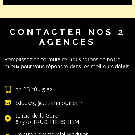
compris). DPE ancienne version. PRIX DE VENTE = 249 000 €
(honoraires à charge vendeur). Pour davantage de
renseignements, n'hésitez pas à contacter Dominique
Kapfer B2L immobilier au 06.03.40.23.03 ou d.kapfer@b2l-
CONTACTER
NOS 2
immobilier.fr Les informations sur les risques auxquels ce
bien est exposé sont disponibles sur le site Géorisques
AGENCES
Remplissez ce formulaire, nous ferons de notre
mieux pour vous répondre dans les meilleurs délais.
03 88 28 45 52
b.ludwig@b2l-immobilier.fr
11 rue de la Gare
67370
TRUCHTERSHEIM
Centre Commercial Modulor