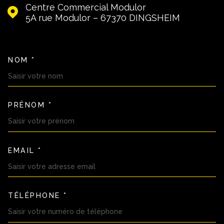
Centre Commercial Modulor
5A rue Modulor – 67370
DINGSHEIM
NOM *
TRAD_MELTEM_VOSCOORDON
PRÉNOM *
EMAIL *
TÉLÉPHONE *