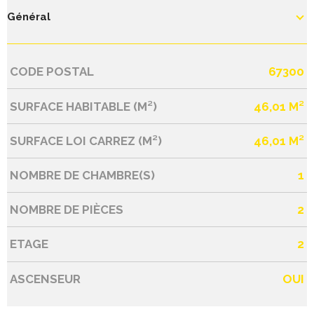
Général
CODE POSTAL
67300
Caractérisque
Valeurs
SURFACE HABITABLE (M²)
46,01 M²
SURFACE LOI CARREZ (M²)
46,01 M²
NOMBRE DE CHAMBRE(S)
1
NOMBRE DE PIÈCES
2
ETAGE
2
ASCENSEUR
OUI