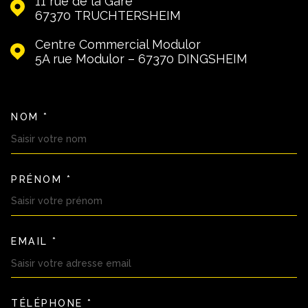
11 rue de la Gare
67370
TRUCHTERSHEIM
Centre Commercial Modulor
5A rue Modulor – 67370
DINGSHEIM
NOM *
TRAD_MELTEM_VOSCOORDON
PRÉNOM *
EMAIL *
TÉLÉPHONE *