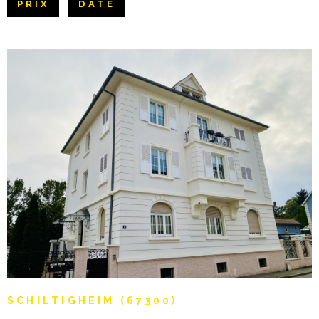
PRIX
DATE
Pièces
NOTRE AGE
RECHERCHER
PIÈCES
CONTACT
RÉFÉRENCE
CRITÈRES SUPPLÉMENTAIRES
Piscine
Parking
Terrasse
VOIR LE BIEN
SCHILTIGHEIM (67300)