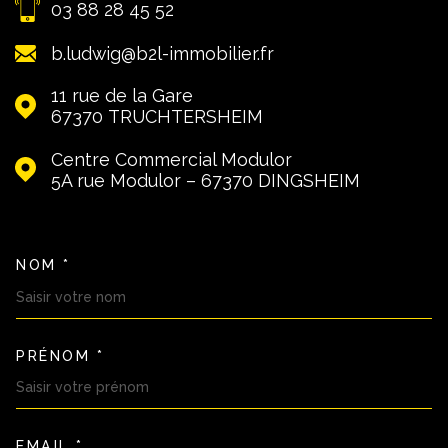
03 88 28 45 52
b.ludwig@b2l-immobilier.fr
11 rue de la Gare
67370
TRUCHTERSHEIM
Centre Commercial Modulor
5A rue Modulor – 67370
DINGSHEIM
NOM *
TRAD_MELTEM_VOSCOORDON
PRÉNOM *
EMAIL *