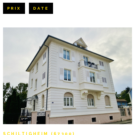
Pièces
NOTRE AGE
PRIX
DATE
RECHERCHER
PIÈCES
CONTACT
RÉFÉRENCE
CRITÈRES SUPPLÉMENTAIRES
Piscine
Parking
Terrasse
VOIR LE BIEN
SCHILTIGHEIM (67300)