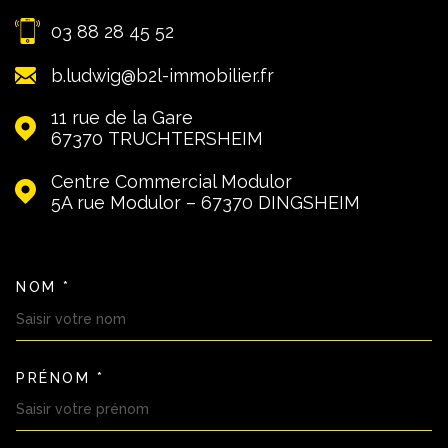
03 88 28 45 52
b.ludwig@b2l-immobilier.fr
11 rue de la Gare
67370
TRUCHTERSHEIM
Centre Commercial Modulor
5A rue Modulor – 67370
DINGSHEIM
NOM *
TRAD_MELTEM_VOSCOORDON
PRÉNOM *