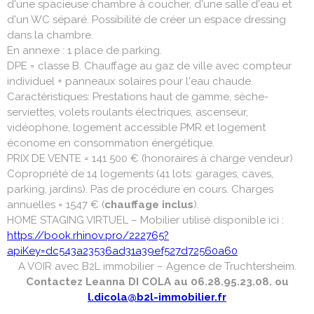
d'une spacieuse chambre à coucher, d'une salle d'eau et
d'un WC séparé. Possibilité de créer un espace dressing
dans la chambre.
En annexe : 1 place de parking.
DPE = classe B. Chauffage au gaz de ville avec compteur
individuel + panneaux solaires pour l'eau chaude.
Caractéristiques: Prestations haut de gamme, sèche-
serviettes, volets roulants électriques, ascenseur,
vidéophone, logement accessible PMR et logement
économe en consommation énergétique.
PRIX DE VENTE = 141 500 € (honoraires à charge vendeur)
Copropriété de 14 logements (41 lots: garages, caves,
parking, jardins). Pas de procédure en cours. Charges
annuelles = 1547 € (
chauffage inclus
).
HOME STAGING VIRTUEL – Mobilier utilisé disponible ici :
https://book.rhinov.pro/222765?
apiKey=dc543a23536ad31a39ef527d72560a60
A VOIR avec B2L immobilier – Agence de Truchtersheim.
Contactez Leanna DI COLA au 06.28.95.23.08. ou
l.dicola@b2l-immobilier.fr