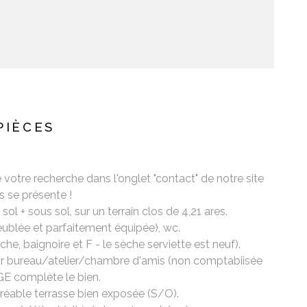
PIÈCES
e recherche dans l'onglet "contact" de notre site
s se présente !
 + sous sol, sur un terrain clos de 4,21 ares.
eublée et parfaitement équipée), wc.
e, baignoire et F - le sèche serviette est neuf).
our bureau/atelier/chambre d'amis (non comptabiisée
GE complète le bien.
Agréable terrasse bien exposée (S/O).