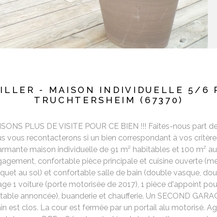
ILLER - MAISON INDIVIDUELLE 5/6 
TRUCHTERSHEIM (67370)
PLUS DE VISITE POUR CE BIEN !!! Faites-nous part de votr
us vous recontacterons si un bien correspondant à vos critère
nte maison individuelle de 91 m² habitables et 100 m² au sol
agement, confortable pièce principale et cuisine ouverte (m
quet au sol) et confortable salle de bain (double vasque, douch
e 1 voiture (porte motorisée de 2017), 1 pièce d'appoint p
itable annoncée), buanderie et chaufferie. Un SECOND GARA
ain est clos. La cour est fermée par un portail alu motorisé. 