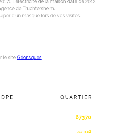
017). L'électricité de la maison date de 2012.
– agence de Truchtersheim.
uiper d'un masque lors de vos visites.
 le site
Géorisques
DPE
QUARTIER
67370
91 M²