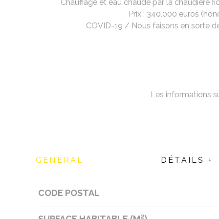
Chauffage et eau chaude par l
a chaudière fi
Prix : 340.000 euros (hon
COVID-19 / Nous faisons en sorte de r
Les informations su
GÉNÉRAL
DÉTAILS +
CODE POSTAL
Caractérisque
Valeurs
SURFACE HABITABLE (M²)