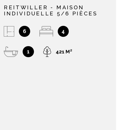
REITWILLER - MAISON
INDIVIDUELLE 5/6 PIÈCES
NOS AVIS C
6
4
NOTRE AGE
1
421 M²
CONTACT