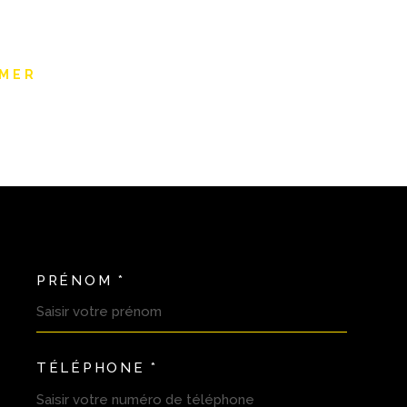
IMER
PRÉNOM *
OORDONNEES
TÉLÉPHONE *