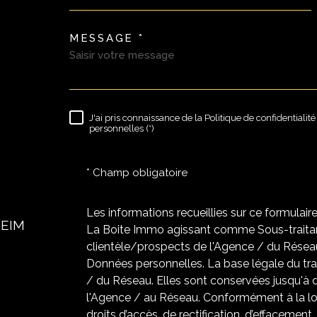
MESSAGE *
TRAD_MELTEM_VORE
J'ai pris connaissance de la Politique de confidentiali
RÈGLEMENTATION
personnelles (*)
* Champ obligatoire
Les informations recueillies sur ce formulair
HEIM
La Boite Immo agissant comme Sous-traitant
clientèle/prospects de l'Agence / du Résea
Données personnelles. La base légale du trai
/ du Réseau. Elles sont conservées jusqu'à
l'Agence / au Réseau. Conformément à la loi
droits d’accès, de rectification, d’effacement,