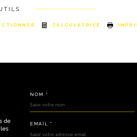
UTILS
ECTIONNER
CALCULATRICE
IMPR
NOM *
TRAD_MELTEM_VOSC
s de
EMAIL *
 les