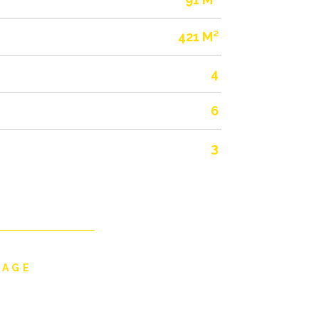
421 M²
4
6
3
TAGE