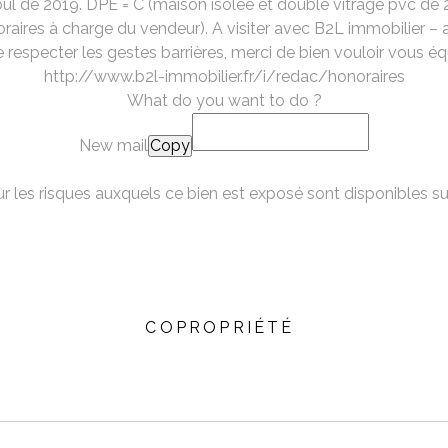
oul de 2019. DPE = C (maison isolée et double vitrage pvc de 2
oraires à charge du vendeur). A visiter avec B2L immobilier 
especter les gestes barrières, merci de bien vouloir vous éq
http://www.b2l-immobilier.fr/i/redac/honoraires
What do you want to do ?
New mail
Copy
r les risques auxquels ce bien est exposé sont disponibles sur
COPROPRIÉTÉ