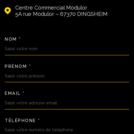
Centre Commercial Modulor
5A rue Modulor – 67370
DINGSHEIM
NOM *
TRAD_MELTEM_VOSCOORDON
PRÉNOM *
EMAIL *
TÉLÉPHONE *