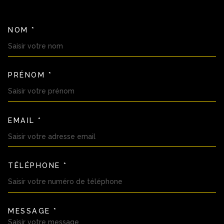
NOM *
TRAD_MELTEM_VOSCOORDON
PRÉNOM *
EMAIL *
TÉLÉPHONE *
MESSAGE *
TRAD_MELTEM_VOREDEMAND