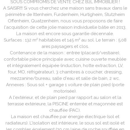
SOUS COMPROMIS DE VENTE CHEZ B2L IMMOBILIER !
A SAISIR!!! Si vous cherchez une maison sans travaux dans le
périmètre de Ittenheim, Furdenheim, Hurtigheim, Stutzheim
Offenheim, Quatzenheim, nous vous proposons de faire
l'acquisition de cette jolie maison individuelle bâtie en 2013.
La maison est encore sous garantie décennale.
Surfaces : 132 m² habitables et 145 m² au sol. Le terrain : 5,08
ares paysagers et clos.
Contenance de la maison : entrée (placard/vestiaire),
confortable pièce principale avec cuisine ouverte meublée
et intégralement équipée (induction, hotte extraction, LV,
four, MO, réfrigérateur), 3 chambres à coucher, dressing,
mezzanine/bureau, salle d'eau et salle de bain, 2 wc.
Annexes : Sous sol + garage 1 voiture de plain pied (porte
motorisée).
A l'extérieur, et de plain pied par rapport au salon et la
terrasse extérieure, la PISCINE enterrée et maçonnée est
chauffée (PAC).
La maison est chauffée par énergie électrique (sol et
radiateurs). L'isolation est intérieure, le sous sol est isolé et
les combles également (30 cm laine de roche soufflée en