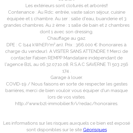
Les extérieurs sont cloturés et arborés!!
Contenance : Au Rdc: entrée, vaste salon séjour, cuisine
équipée et 1 chambre. Au 1er : salle d'eau, buanderie et 3
grandes chambres. Au 2 ème : 1 salle de bain et 2 chambres
dont 1 avec son dressing.
Chauffage au gaz.
DPE : C (144 kWhEP/m².an). Prix : 366.000 € (honoraires à
charge du vendeur). A VISITER SANS ATTENDRE !! Merci de
contacter Fabien REMPP Mandataire indépendant de
l'agence B2L au 06.32.07.10.08. R.S.A.C SAVERNE TI 503 256
174 .
Garage à louer.
COVID-19 / Nous faisons en sorte de respecter les gestes
barrières, merci de bien vouloir vous équiper d'un masque
lors de vos visites.
http://www.b2l-immobilier.fr/i/redac/honoraires.
Les informations sur les risques auxquels ce bien est exposé
sont disponibles sur le site
Géorisques