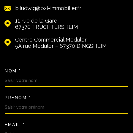
b.ludwig@b2l-immobilier.fr
11 rue de la Gare
67370
TRUCHTERSHEIM
Centre Commercial Modulor
5A rue Modulor – 67370
DINGSHEIM
NOM *
TRAD_MELTEM_VOSCOORDON
PRÉNOM *
EMAIL *