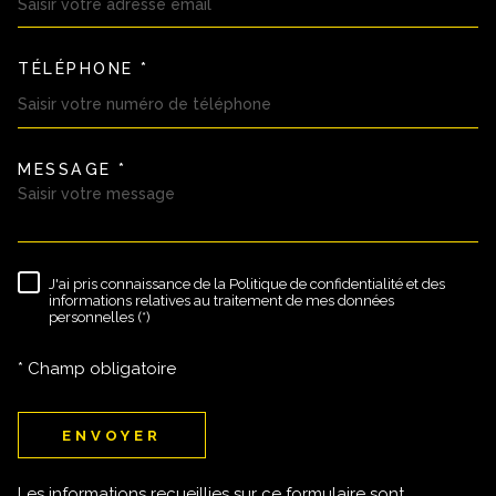
TÉLÉPHONE *
MESSAGE *
TRAD_MELTEM_VOREDEMAND
J'ai pris connaissance de la Politique de confidentialité et des
RÈGLEMENTATION
informations relatives au traitement de mes données
personnelles (*)
* Champ obligatoire
ENVOYER
Les informations recueillies sur ce formulaire sont