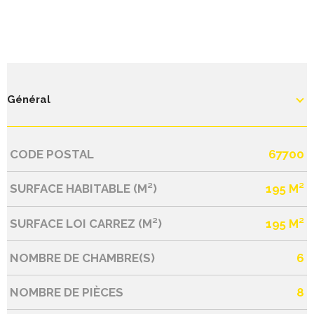
Général
CODE POSTAL
67700
Caractérisque
Valeurs
SURFACE HABITABLE (M²)
195 M²
SURFACE LOI CARREZ (M²)
195 M²
NOMBRE DE CHAMBRE(S)
6
NOMBRE DE PIÈCES
8