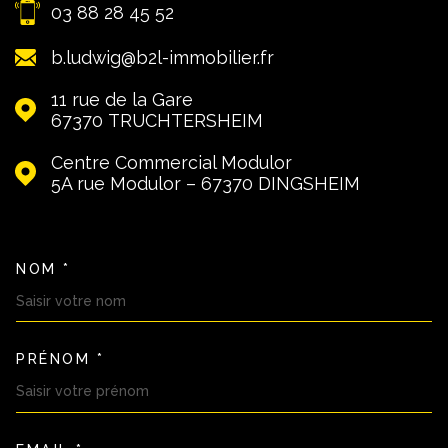
03 88 28 45 52
b.ludwig@b2l-immobilier.fr
11 rue de la Gare
67370
TRUCHTERSHEIM
Centre Commercial Modulor
5A rue Modulor – 67370
DINGSHEIM
NOM *
TRAD_MELTEM_VOSCOORDON
PRÉNOM *