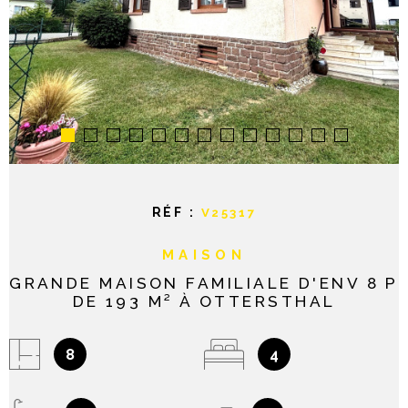
NOTRE AGE
CONTACT
RÉF :
V25317
MAISON
GRANDE MAISON FAMILIALE D'ENV 8 P
DE 193 M² À OTTERSTHAL
8
4