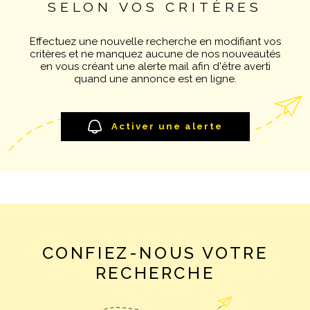
SELON VOS CRITÈRES
Pièces
NOTRE AGE
RECHERCHER
PIÈCES
Effectuez une nouvelle recherche en modifiant vos
critères et ne manquez aucune de nos nouveautés
CONTACT
RÉFÉRENCE
en vous créant une alerte mail afin d'être averti
quand une annonce est en ligne.
CRITÈRES SUPPLÉMENTAIRES
Piscine
Parking
Activer une alerte
Terrasse
CONFIEZ-NOUS VOTRE
RECHERCHE