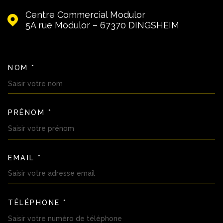
Centre Commercial Modulor
5A rue Modulor – 67370
DINGSHEIM
NOM *
TRAD_MELTEM_VOSCOORDON
PRÉNOM *
EMAIL *
TÉLÉPHONE *