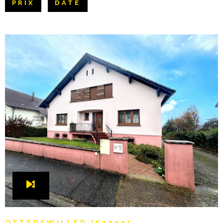
PRIX
DATE
Pièces
NOTRE AGE
RECHERCHER
PIÈCES
CONTACT
RÉFÉRENCE
CRITÈRES SUPPLÉMENTAIRES
Piscine
Parking
Terrasse
VOIR LE BIEN