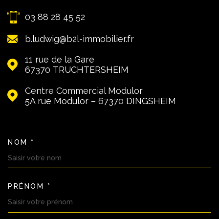
03 88 28 45 52
b.ludwig@b2l-immobilier.fr
11 rue de la Gare
67370
TRUCHTERSHEIM
Centre Commercial Modulor
5A rue Modulor – 67370
DINGSHEIM
NOM *
TRAD_MELTEM_VOSCOORDON
PRÉNOM *