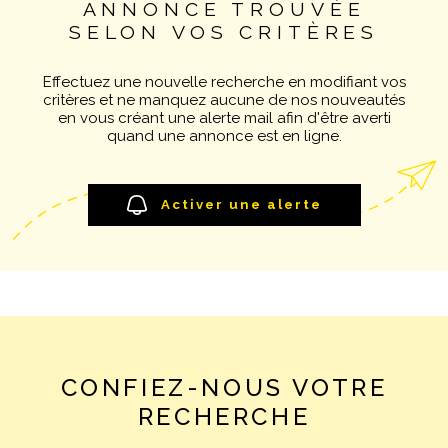
ANNONCE TROUVÉE
Pièces
NOTRE AGE
SELON VOS CRITÈRES
RECHERCHER
PIÈCES
Effectuez une nouvelle recherche en modifiant vos
CONTACT
RÉFÉRENCE
critères et ne manquez aucune de nos nouveautés
en vous créant une alerte mail afin d'être averti
quand une annonce est en ligne.
CRITÈRES SUPPLÉMENTAIRES
Piscine
Parking
Activer une alerte
Terrasse
CONFIEZ-NOUS VOTRE
RECHERCHE