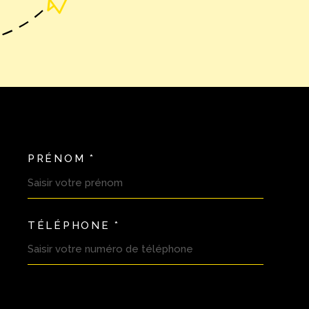
PRÉNOM *
OORDONNEES
TÉLÉPHONE *
DEMANDE