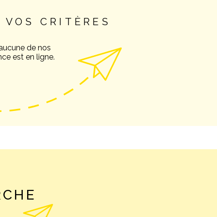
 VOS CRITÈRES
NOS AVIS C
 aucune de nos
ce est en ligne.
NOTRE AGE
CONTACT
RCHE