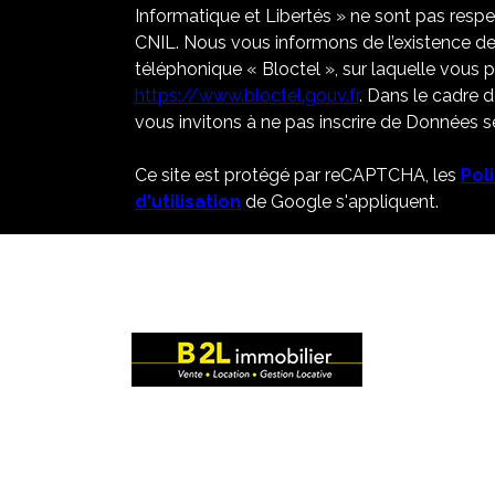
Informatique et Libertés » ne sont pas resp
CNIL. Nous vous informons de l’existence de
téléphonique « Bloctel », sur laquelle vous po
https://www.bloctel.gouv.fr
. Dans le cadre 
vous invitons à ne pas inscrire de Données se
Ce site est protégé par reCAPTCHA, les
Pol
d'utilisation
de Google s'appliquent.