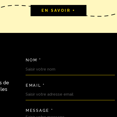
EN SAVOIR +
NOM *
TRAD_MELTEM_VOSC
s de
EMAIL *
 les
MESSAGE *
TRAD_MELTEM_VORE