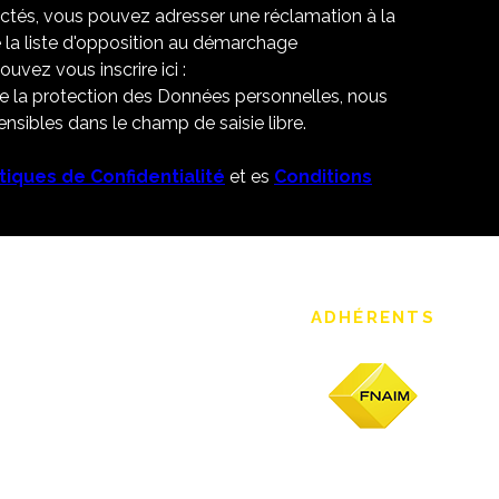
ectés, vous pouvez adresser une réclamation à la
 la liste d'opposition au démarchage
uvez vous inscrire ici :
de la protection des Données personnelles, nous
nsibles dans le champ de saisie libre.
itiques de Confidentialité
et es
Conditions
ADHÉRENTS