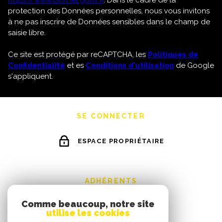
https://www.bloctel.gouv.fr
. Dans le cadre de la
protection des Données personnelles, nous vous invitons
à ne pas inscrire de Données sensibles dans le champ de
saisie libre.
Ce site est protégé par reCAPTCHA, les
Politiques de
Confidentialité
et es
Conditions d'utilisation
de Google
s'appliquent.
SE CONNECTER
ESPACE PROPRIÉTAIRE
ADHÉRENTS
Comme beaucoup, notre site
utilise les cookies