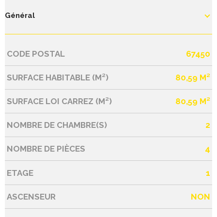
Général
CODE POSTAL
67450
Caractérisque
Valeurs
SURFACE HABITABLE (M²)
80,59 M²
SURFACE LOI CARREZ (M²)
80,59 M²
NOMBRE DE CHAMBRE(S)
2
NOMBRE DE PIÈCES
4
ETAGE
1
ASCENSEUR
NON