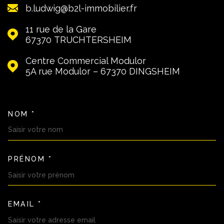
b.ludwig@b2l-immobilier.fr
11 rue de la Gare
67370
TRUCHTERSHEIM
Centre Commercial Modulor
5A rue Modulor – 67370
DINGSHEIM
NOM *
TRAD_MELTEM_VOSCOORDON
PRÉNOM *
EMAIL *