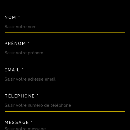
NOM *
TRAD_MELTEM_VOSCOORDON
PRÉNOM *
EMAIL *
TÉLÉPHONE *
MESSAGE *
TRAD_MELTEM_VOREDEMAND