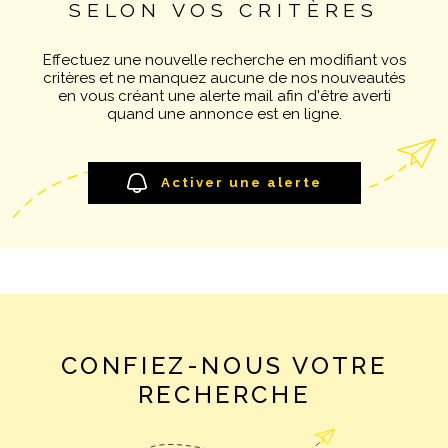
SELON VOS CRITÈRES
Pièces
NOTRE AGE
RECHERCHER
PIÈCES
Effectuez une nouvelle recherche en modifiant vos
critères et ne manquez aucune de nos nouveautés
CONTACT
RÉFÉRENCE
en vous créant une alerte mail afin d'être averti
quand une annonce est en ligne.
CRITÈRES SUPPLÉMENTAIRES
Piscine
Parking
Activer une alerte
Terrasse
CONFIEZ-NOUS VOTRE
RECHERCHE