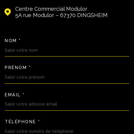
Centre Commercial Modulor
5A rue Modulor – 67370
DINGSHEIM
NOM *
TRAD_MELTEM_VOSCOORDON
PRÉNOM *
EMAIL *
TÉLÉPHONE *