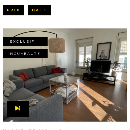
Pièces
NOTRE AGE
PRIX
DATE
RECHERCHER
PIÈCES
CONTACT
RÉFÉRENCE
EXCLUSIF
CRITÈRES SUPPLÉMENTAIRES
Piscine
Parking
NOUVEAUTÉ
Terrasse
VOIR LE BIEN