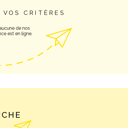
 VOS CRITÈRES
NOS AVIS C
 aucune de nos
ce est en ligne.
NOTRE AGE
CONTACT
RCHE