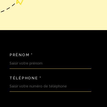
PRÉNOM *
OORDONNEES
TÉLÉPHONE *
DEMANDE