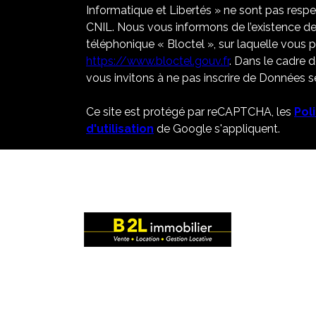
Informatique et Libertés » ne sont pas resp
CNIL. Nous vous informons de l’existence de
téléphonique « Bloctel », sur laquelle vous po
https://www.bloctel.gouv.fr
. Dans le cadre 
vous invitons à ne pas inscrire de Données se
Ce site est protégé par reCAPTCHA, les
Pol
d'utilisation
de Google s'appliquent.