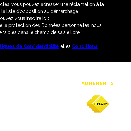
ectés, vous pouvez adresser une réclamation à la
 la liste d'opposition au démarchage
uvez vous inscrire ici :
de la protection des Données personnelles, nous
nsibles dans le champ de saisie libre.
itiques de Confidentialité
et es
Conditions
ADHÉRENTS