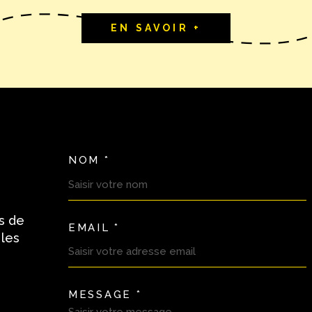
EN SAVOIR +
NOM *
TRAD_MELTEM_VOSC
s de
EMAIL *
 les
MESSAGE *
TRAD_MELTEM_VORE