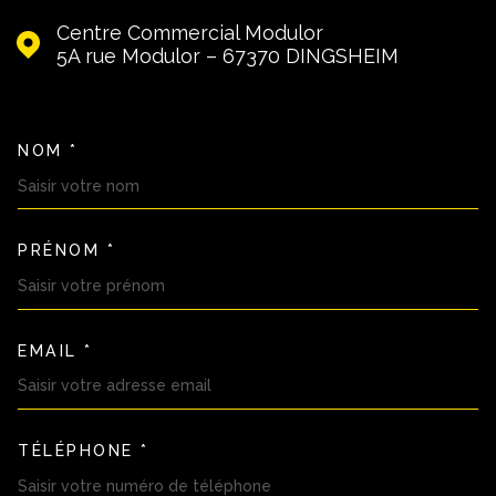
Centre Commercial Modulor
5A rue Modulor – 67370
DINGSHEIM
NOM *
TRAD_MELTEM_VOSCOORDON
PRÉNOM *
EMAIL *
TÉLÉPHONE *