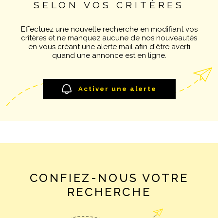
SELON VOS CRITÈRES
Pièces
NOTRE AGE
RECHERCHER
PIÈCES
Effectuez une nouvelle recherche en modifiant vos
critères et ne manquez aucune de nos nouveautés
CONTACT
RÉFÉRENCE
en vous créant une alerte mail afin d'être averti
quand une annonce est en ligne.
CRITÈRES SUPPLÉMENTAIRES
Piscine
Parking
Activer une alerte
Terrasse
CONFIEZ-NOUS VOTRE
RECHERCHE