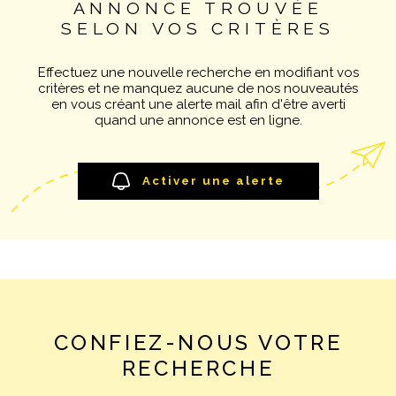
ANNONCE TROUVÉE
Pièces
NOTRE AGE
SELON VOS CRITÈRES
RECHERCHER
PIÈCES
Effectuez une nouvelle recherche en modifiant vos
CONTACT
RÉFÉRENCE
critères et ne manquez aucune de nos nouveautés
en vous créant une alerte mail afin d'être averti
quand une annonce est en ligne.
CRITÈRES SUPPLÉMENTAIRES
Piscine
Parking
Activer une alerte
Terrasse
CONFIEZ-NOUS VOTRE
RECHERCHE