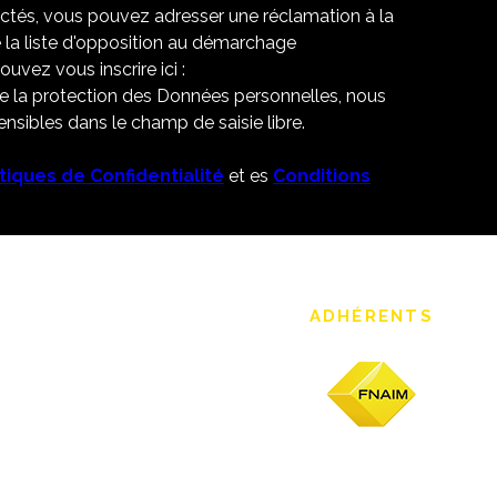
ectés, vous pouvez adresser une réclamation à la
 la liste d'opposition au démarchage
uvez vous inscrire ici :
de la protection des Données personnelles, nous
nsibles dans le champ de saisie libre.
itiques de Confidentialité
et es
Conditions
ADHÉRENTS