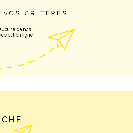
 VOS CRITÈRES
NOS AVIS C
 aucune de nos
ce est en ligne.
NOTRE AGE
CONTACT
RCHE