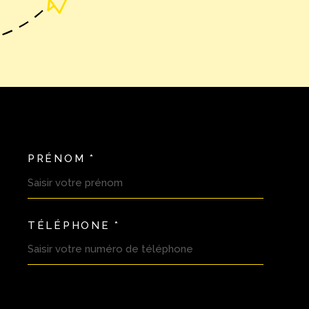
PRÉNOM *
OORDONNEES
TÉLÉPHONE *
DEMANDE