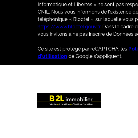
Informatique et Libertés » ne sont pas resp
CNIL. Nous vous informons de l’existence de
téléphonique « Bloctel », sur laquelle vous po
https://www.bloctel.gouv.fr
. Dans le cadre 
vous invitons à ne pas inscrire de Données se
Ce site est protégé par reCAPTCHA, les
Pol
d'utilisation
de Google s'appliquent.