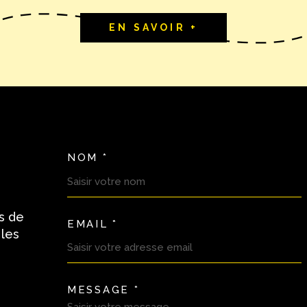
EN SAVOIR +
NOM *
TRAD_MELTEM_VOSC
s de
EMAIL *
 les
MESSAGE *
TRAD_MELTEM_VORE