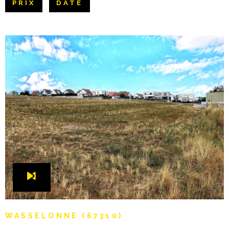
PRIX
DATE
Pièces
NOTRE AGE
RECHERCHER
PIÈCES
CONTACT
RÉFÉRENCE
CRITÈRES SUPPLÉMENTAIRES
Piscine
Parking
Terrasse
VOIR LE BIEN
WASSELONNE (67310)