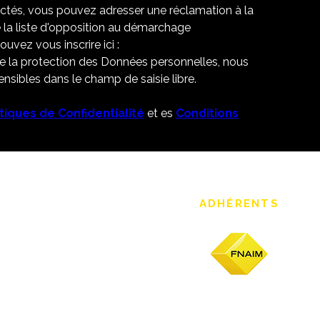
ectés, vous pouvez adresser une réclamation à la
 la liste d'opposition au démarchage
uvez vous inscrire ici :
de la protection des Données personnelles, nous
nsibles dans le champ de saisie libre.
itiques de Confidentialité
et es
Conditions
ADHÉRENTS