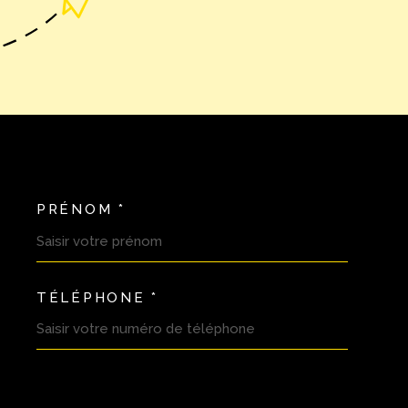
PRÉNOM *
OORDONNEES
TÉLÉPHONE *
DEMANDE