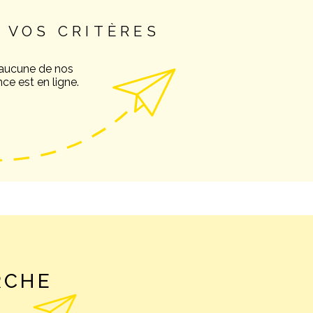
 VOS CRITÈRES
NOS AVIS C
 aucune de nos
ce est en ligne.
NOTRE AGE
CONTACT
RCHE