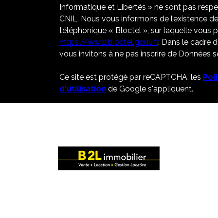
Informatique et Libertés » ne sont pas resp
CNIL. Nous vous informons de l’existence de
téléphonique « Bloctel », sur laquelle vous po
https://www.bloctel.gouv.fr
. Dans le cadre 
vous invitons à ne pas inscrire de Données se
Ce site est protégé par reCAPTCHA, les
Pol
d'utilisation
de Google s'appliquent.