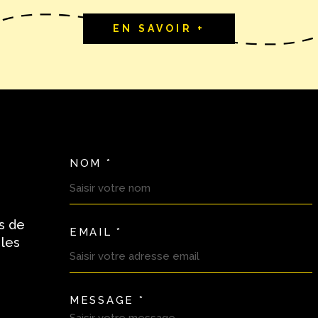
EN SAVOIR +
NOM *
TRAD_MELTEM_VOSC
s de
EMAIL *
 les
MESSAGE *
TRAD_MELTEM_VORE