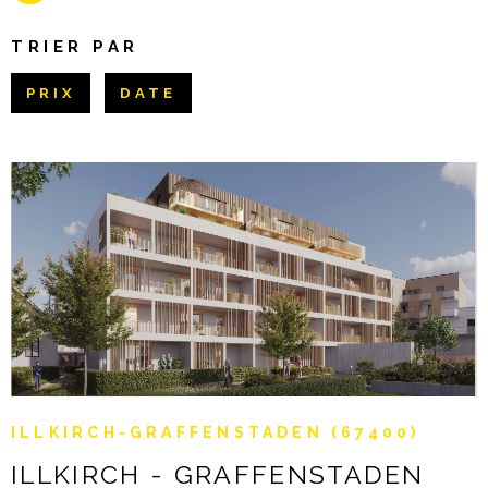
Pièces
NOTRE AGE
RECHERCHER
TRIER PAR
PIÈCES
CONTACT
PRIX
DATE
RÉFÉRENCE
CRITÈRES SUPPLÉMENTAIRES
Piscine
Parking
Terrasse
VOIR LE BIEN
ILLKIRCH-GRAFFENSTADEN (67400)
ILLKIRCH - GRAFFENSTADEN