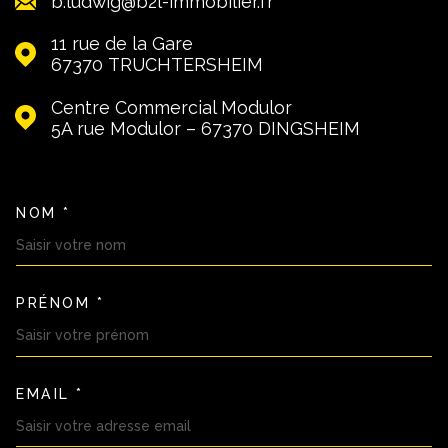
b.ludwig@b2l-immobilier.fr
11 rue de la Gare
67370
TRUCHTERSHEIM
Centre Commercial Modulor
5A rue Modulor – 67370
DINGSHEIM
NOM *
TRAD_MELTEM_VOSCOORDON
PRÉNOM *
EMAIL *