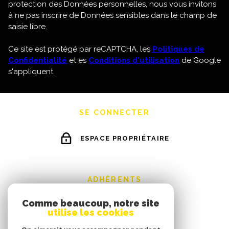
protection des Données personnelles, nous vous invitons
à ne pas inscrire de Données sensibles dans le champ de
saisie libre.
Ce site est protégé par reCAPTCHA, les
Politiques de
Confidentialité
et es
Conditions d'utilisation
de Google
s'appliquent.
SE CONNECTER
ESPACE PROPRIÉTAIRE
ADHÉRENTS
Comme beaucoup, notre site
utilise les cookies