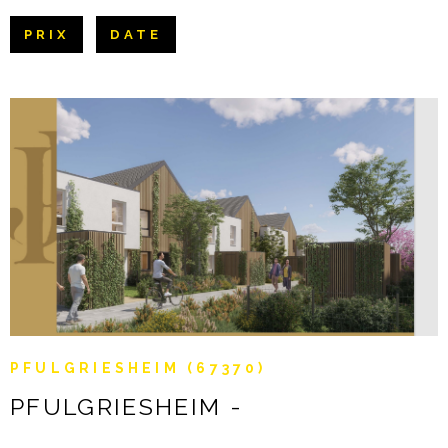
Pièces
NOTRE AGE
PRIX
DATE
RECHERCHER
PIÈCES
CONTACT
RÉFÉRENCE
CRITÈRES SUPPLÉMENTAIRES
Piscine
Parking
Terrasse
VOIR LE BIEN
PFULGRIESHEIM (67370)
PFULGRIESHEIM -