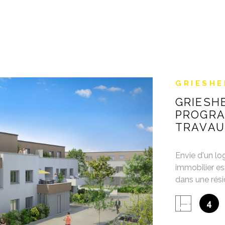
GRIESHE
GRIESH
PROGRA
TRAVAU
Envie d'un 
immobilier e
dans une rési
IEN
2027 (2 bâti
4
disponibles :
disponibilité