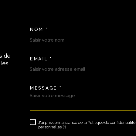
NOM *
TRAD_MELTEM_VOSC
s de
EMAIL *
 les
MESSAGE *
TRAD_MELTEM_VORE
J'ai pris connaissance de la Politique de confidentiali
RÈGLEMENTATION
personnelles (*)