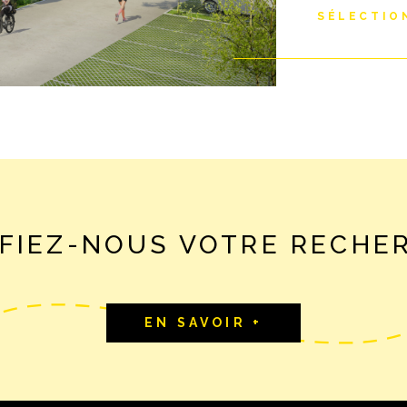
euros, F4 en 
SÉLECTIO
euros, F2 1 e
provisions de
offrent des 
choisir dans
terrasses et 
chauffage par
Le tout dans 
commodités d
copropriété d
les normes R
FIEZ-NOUS VOTRE RECHE
et 2 ème trim
couverts, gar
immobilier A
au 06.20.12.2
EN SAVOIR +
bien est expo