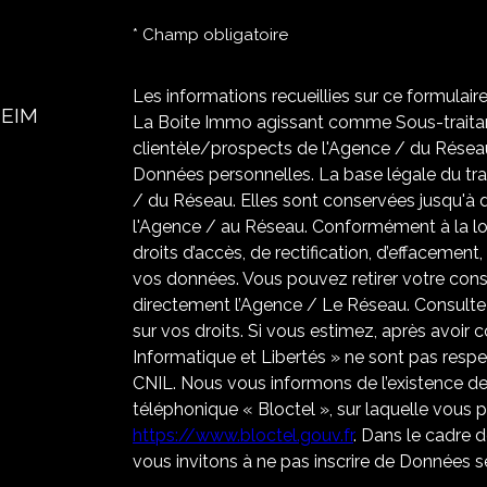
* Champ obligatoire
Les informations recueillies sur ce formulair
HEIM
La Boite Immo agissant comme Sous-traitant
clientèle/prospects de l'Agence / du Résea
Données personnelles. La base légale du trai
/ du Réseau. Elles sont conservées jusqu'à
l'Agence / au Réseau. Conformément à la loi
droits d’accès, de rectification, d’effacement,
vos données. Vous pouvez retirer votre co
directement l’Agence / Le Réseau. Consultez
sur vos droits. Si vous estimez, après avoir 
Informatique et Libertés » ne sont pas resp
CNIL. Nous vous informons de l’existence de
téléphonique « Bloctel », sur laquelle vous po
https://www.bloctel.gouv.fr
. Dans le cadre 
vous invitons à ne pas inscrire de Données se