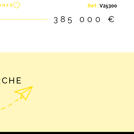
rez de JARDIN 89 m² + terrasse 20 m² à 371.000
Réf :
V25300
NNER
r étage 48 m² + terrasse 8 m² à 201.500 euros. Les
 charges ne sont pas encore définies. Les résidences
385 000 €
prestations de qualité : carrelage PORCELANOSA à
 la gamme proposée, appartements lumineux,
balcons, finitions contemporaines, ascenseur,
 le sol individuel, volets motorisés, logements fibrés.
un environnement résidentiel de qualité ! Ecoles et
ans la commune. 15 minutes de Strasbourg. Petite
e 2 résidences 16 et 17 logements construites selon
E 2020. Livraison 4 ème trimestre 2026 (bâtiment A)
RCHE
estre 2027 (bâtiment B). Parkings couverts et non
ages disponibles, nous consulter. A VOIR avec B2L
gence de Truchtersheim. Contactez Benoît LUDWIG
4.47. Les informations sur les risques auxquels ce
sé sont disponibles sur le site Géorisques