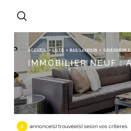
Aller
Aller
Aller
Aller
à
à
au
au
:
la
menu
contenu
recherche
principal
ACCUEIL
LOTS
BAS%20RHIN
GRIESHEIM 
IMMOBILIER NEUF :
1
annonce(s) trouvée(s) selon vos critères