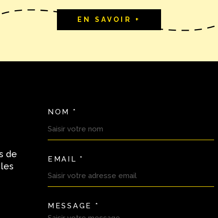
EN SAVOIR +
NOM *
TRAD_MELTEM_VOSC
s de
EMAIL *
 les
MESSAGE *
TRAD_MELTEM_VORE