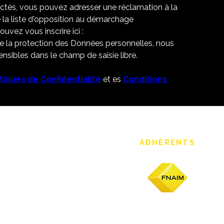
ectés, vous pouvez adresser une réclamation à la
 la liste d'opposition au démarchage
uvez vous inscrire ici :
de la protection des Données personnelles, nous
nsibles dans le champ de saisie libre.
itiques de Confidentialité
et es
Conditions
ADHÉRENTS