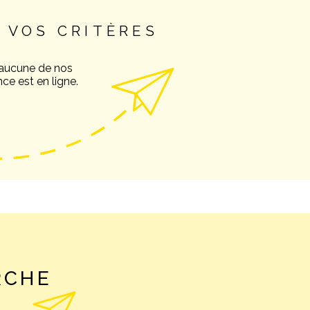
 VOS CRITÈRES
NOS AVIS C
 aucune de nos
ce est en ligne.
NOTRE AGE
CONTACT
RCHE