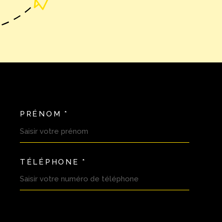
PRÉNOM *
OORDONNEES
TÉLÉPHONE *
DEMANDE