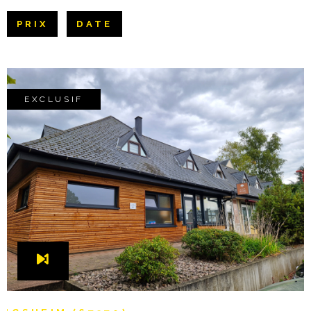
Pièces
NOTRE AGE
PRIX
DATE
RECHERCHER
PIÈCES
CONTACT
RÉFÉRENCE
EXCLUSIF
CRITÈRES SUPPLÉMENTAIRES
Piscine
Parking
Terrasse
VOIR LE BIEN