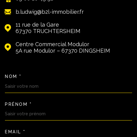
b.ludwig@b2l-immobilier.fr
11 rue de la Gare
67370
TRUCHTERSHEIM
Centre Commercial Modulor
5A rue Modulor – 67370
DINGSHEIM
NOM *
TRAD_MELTEM_VOSCOORDON
PRÉNOM *
EMAIL *