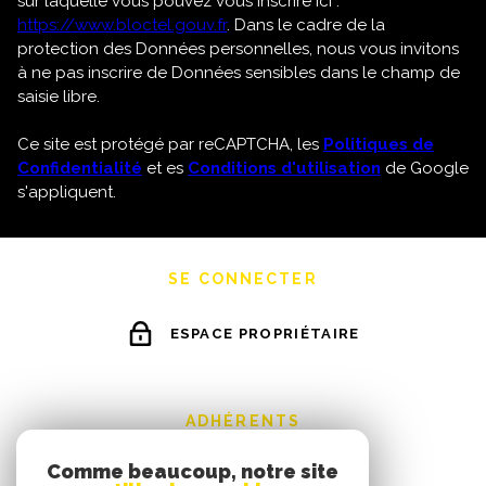
sur laquelle vous pouvez vous inscrire ici :
https://www.bloctel.gouv.fr
. Dans le cadre de la
protection des Données personnelles, nous vous invitons
à ne pas inscrire de Données sensibles dans le champ de
saisie libre.
Ce site est protégé par reCAPTCHA, les
Politiques de
Confidentialité
et es
Conditions d'utilisation
de Google
s'appliquent.
SE CONNECTER
ESPACE PROPRIÉTAIRE
ADHÉRENTS
Comme beaucoup, notre site