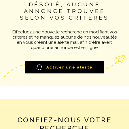
DÉSOLÉ, AUCUNE
Pièces
NOTRE AGE
ANNONCE TROUVÉE
RECHERCHER
PIÈCES
SELON VOS CRITÈRES
CONTACT
RÉFÉRENCE
Effectuez une nouvelle recherche en modifiant vos
critères et ne manquez aucune de nos nouveautés
en vous créant une alerte mail afin d'être averti
CRITÈRES SUPPLÉMENTAIRES
quand une annonce est en ligne.
Piscine
Parking
Terrasse
Activer une alerte
CONFIEZ-NOUS VOTRE
RECHERCHE