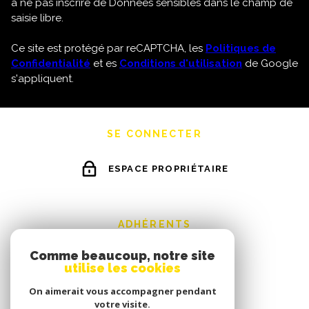
à ne pas inscrire de Données sensibles dans le champ de
saisie libre.
Ce site est protégé par reCAPTCHA, les
Politiques de
Confidentialité
et es
Conditions d'utilisation
de Google
s'appliquent.
SE CONNECTER
ESPACE PROPRIÉTAIRE
ADHÉRENTS
Comme beaucoup, notre site
utilise les cookies
On aimerait vous accompagner pendant
votre visite.