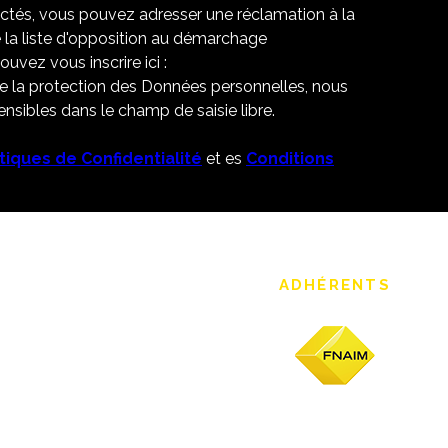
ectés, vous pouvez adresser une réclamation à la
 la liste d'opposition au démarchage
uvez vous inscrire ici :
de la protection des Données personnelles, nous
nsibles dans le champ de saisie libre.
itiques de Confidentialité
et es
Conditions
ADHÉRENTS