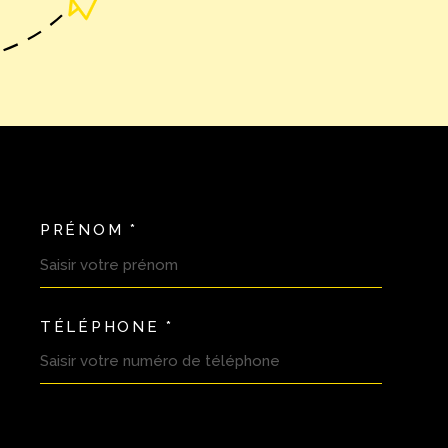
PRÉNOM *
OORDONNEES
TÉLÉPHONE *
DEMANDE