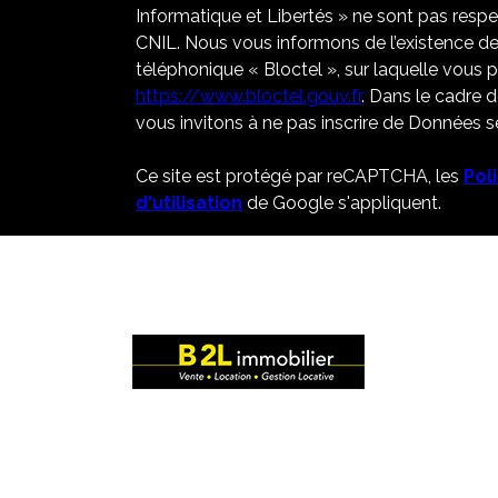
Informatique et Libertés » ne sont pas resp
CNIL. Nous vous informons de l’existence de
téléphonique « Bloctel », sur laquelle vous po
https://www.bloctel.gouv.fr
. Dans le cadre 
vous invitons à ne pas inscrire de Données se
Ce site est protégé par reCAPTCHA, les
Pol
d'utilisation
de Google s'appliquent.