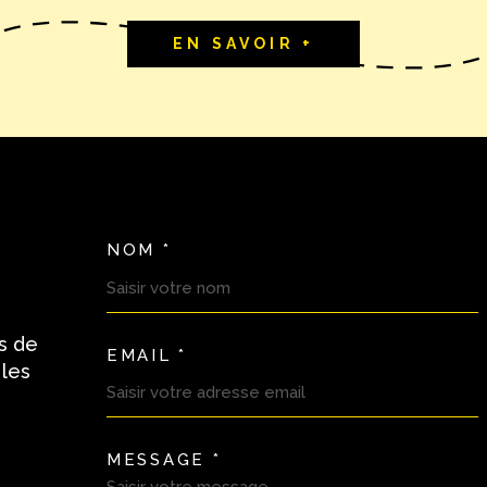
EN SAVOIR +
NOM *
TRAD_MELTEM_VOSC
s de
EMAIL *
 les
MESSAGE *
TRAD_MELTEM_VORE