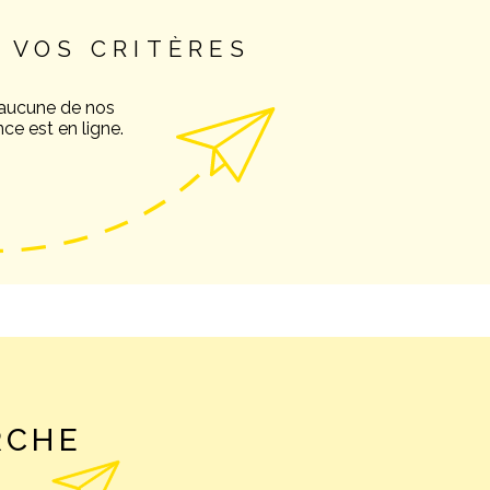
 VOS CRITÈRES
NOS AVIS C
 aucune de nos
ce est en ligne.
NOTRE AGE
CONTACT
RCHE