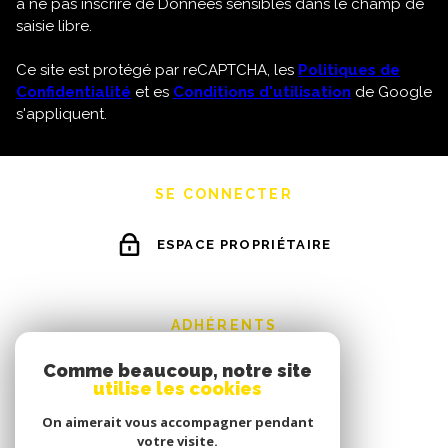
à ne pas inscrire de Données sensibles dans le champ de
saisie libre.
Ce site est protégé par reCAPTCHA, les
Politiques de
Confidentialité
et es
Conditions d'utilisation
de Google
s'appliquent.
SE CONNECTER
ESPACE PROPRIÉTAIRE
ADHÉRENTS
Comme beaucoup, notre site
utilise les cookies
On aimerait vous accompagner pendant
votre visite.