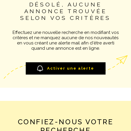
DÉSOLÉ, AUCUNE
Pièces
NOTRE AGE
ANNONCE TROUVÉE
RECHERCHER
PIÈCES
SELON VOS CRITÈRES
CONTACT
RÉFÉRENCE
Effectuez une nouvelle recherche en modifiant vos
critères et ne manquez aucune de nos nouveautés
en vous créant une alerte mail afin d'être averti
CRITÈRES SUPPLÉMENTAIRES
quand une annonce est en ligne.
Piscine
Parking
Terrasse
Activer une alerte
CONFIEZ-NOUS VOTRE
RECHERCHE