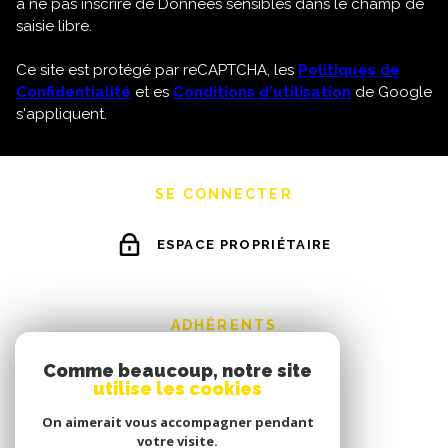
à ne pas inscrire de Données sensibles dans le champ de
saisie libre.
Ce site est protégé par reCAPTCHA, les
Politiques de
Confidentialité
et es
Conditions d'utilisation
de Google
s'appliquent.
SE CONNECTER
ESPACE PROPRIÉTAIRE
ADHÉRENTS
Comme beaucoup, notre site
utilise les cookies
On aimerait vous accompagner pendant
votre visite.