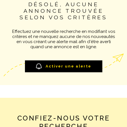
DÉSOLÉ, AUCUNE
Pièces
NOTRE AGE
ANNONCE TROUVÉE
RECHERCHER
PIÈCES
SELON VOS CRITÈRES
CONTACT
RÉFÉRENCE
Effectuez une nouvelle recherche en modifiant vos
critères et ne manquez aucune de nos nouveautés
en vous créant une alerte mail afin d'être averti
CRITÈRES SUPPLÉMENTAIRES
quand une annonce est en ligne.
Piscine
Parking
Terrasse
Activer une alerte
CONFIEZ-NOUS VOTRE
RECHERCHE