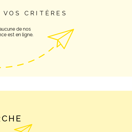
 VOS CRITÈRES
NOS AVIS C
 aucune de nos
ce est en ligne.
NOTRE AGE
CONTACT
RCHE