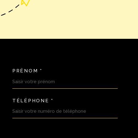
PRÉNOM *
OORDONNEES
TÉLÉPHONE *
DEMANDE