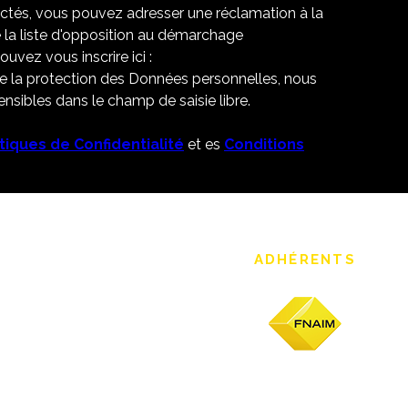
ectés, vous pouvez adresser une réclamation à la
 la liste d'opposition au démarchage
uvez vous inscrire ici :
de la protection des Données personnelles, nous
nsibles dans le champ de saisie libre.
itiques de Confidentialité
et es
Conditions
ADHÉRENTS