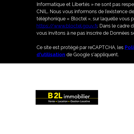
Informatique et Libertés » ne sont pas resp
CNIL. Nous vous informons de l’existence de
téléphonique « Bloctel », sur laquelle vous po
https://www.bloctel.gouv.fr
. Dans le cadre 
vous invitons à ne pas inscrire de Données se
Ce site est protégé par reCAPTCHA, les
Pol
d'utilisation
de Google s'appliquent.