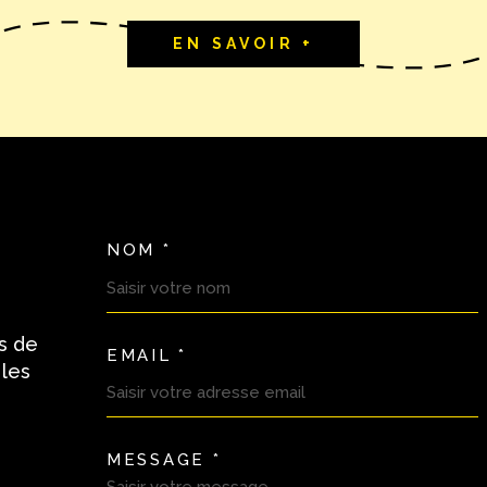
EN SAVOIR +
NOM *
TRAD_MELTEM_VOSC
s de
EMAIL *
 les
MESSAGE *
TRAD_MELTEM_VORE