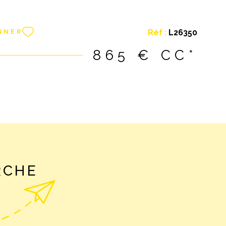
rms.zohopublic.eu/b2limmobilier/form/FICHEDERENSE
e de visite sera soumise au préalable à une étude
e candidature dûment complétée. Merci à vous !
Réf :
L26350
NNER
 est situé dans une maison bi-famille intégralement
022 - 2023. EXCELLENT ETAT ! Contenance :
865 €
CC*
ement, pièce à vivre de 31 m² avec cuisine
meublée et équipée (cuisson, hotte, lave vaisselle,
rateur, congélateur), 2 chambres à coucher, chambre
e sous combles (10 m² hab / 24 m² sol), salle d'eau
 l'italienne et fenêtre, wc. Le logement dispose d'un
sol par pompe à chaleur. Ballon d'ECS
ue. Isolation intérieure et triple vitrage ! Magnifique
12 m² exposée sud/ouest avec vue. En annexes : 2
king extérieures + une cave de 28 m² ! DPE nouvelle
RCHE
asse ÉNERGIE B - classe CLIMAT A - Montant annuel
penses en énergie pour une utilisation normale entre
(année de référence de l'énergie : 2021). LOYER
 € + 15 € de provisions pour charges (avec
n annuelle). Dépôt de garantie : 850 €. Honoraires de