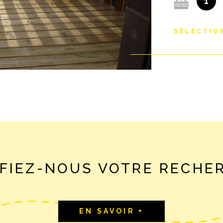
1
https://fo
Toute demand
de la fiche d
SÉLECTIO
L'appartement
rénovée en 2
entrée/dégag
parfaitement 
four, réfrigé
supplémentair
avec douche à
chauffage au 
thermodynamiq
terrasse de 
places de par
FIEZ-NOUS VOTRE RECHE
version - cl
estimé des dé
430 et 650 € 
mensuel : 850
EN SAVOIR +
régularisatio