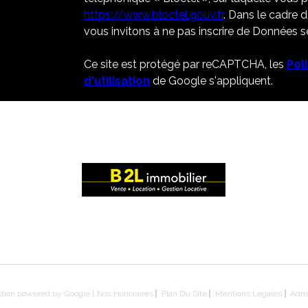
https://www.bloctel.gouv.fr
. Dans le cadre 
vous invitons à ne pas inscrire de Données se
Ce site est protégé par reCAPTCHA, les
Pol
d'utilisation
de Google s'appliquent.
ction powered by Google |
Nos Honoraires
Plan Du Site
Mentions Légales
Adm