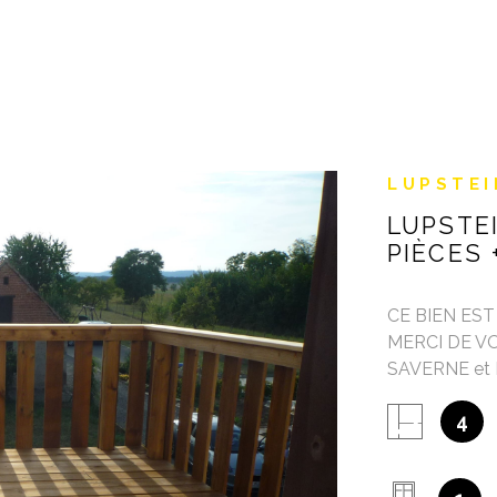
LUPSTEI
LUPSTE
PIÈCES
CE BIEN ES
MERCI DE V
SAVERNE et 
73,53 m² et T
4
BELLES PREST
IEN
intéressé par
ligne en suiva