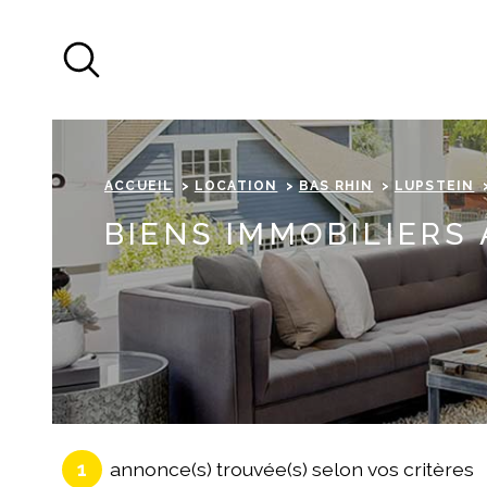
Aller
Aller
Aller
Aller
à
à
au
au
:
la
menu
contenu
recherche
principal
ACCUEIL
LOCATION
BAS RHIN
LUPSTEIN
BIENS IMMOBILIERS
1
annonce(s) trouvée(s) selon vos critères