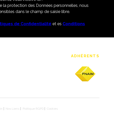
de la protection des Données personnelles, nous
nsibles dans le champ de saisie libre.
itiques de Confidentialité
et es
Conditions
ADHÉRENTS
in
Nos Liens
Politique RGPD
Cookies