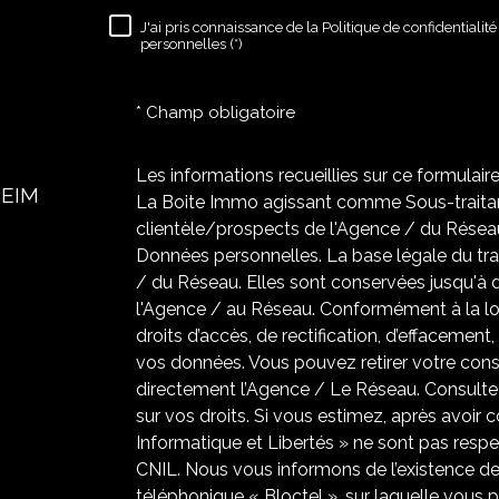
J'ai pris connaissance de la Politique de confidentiali
RÈGLEMENTATION
personnelles (*)
* Champ obligatoire
Les informations recueillies sur ce formulair
HEIM
La Boite Immo agissant comme Sous-traitant
clientèle/prospects de l'Agence / du Résea
Données personnelles. La base légale du trai
/ du Réseau. Elles sont conservées jusqu'à
l'Agence / au Réseau. Conformément à la loi
droits d’accès, de rectification, d’effacement,
vos données. Vous pouvez retirer votre co
directement l’Agence / Le Réseau. Consultez
sur vos droits. Si vous estimez, après avoir 
Informatique et Libertés » ne sont pas resp
CNIL. Nous vous informons de l’existence de
téléphonique « Bloctel », sur laquelle vous po