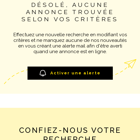
DÉSOLÉ, AUCUNE
Pièces
NOTRE AGE
ANNONCE TROUVÉE
RECHERCHER
PIÈCES
SELON VOS CRITÈRES
CONTACT
RÉFÉRENCE
Effectuez une nouvelle recherche en modifiant vos
critères et ne manquez aucune de nos nouveautés
en vous créant une alerte mail afin d'être averti
CRITÈRES SUPPLÉMENTAIRES
quand une annonce est en ligne.
Piscine
Parking
Terrasse
Activer une alerte
CONFIEZ-NOUS VOTRE
RECHERCHE