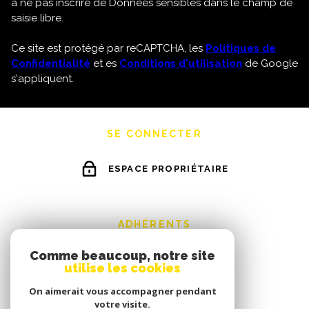
à ne pas inscrire de Données sensibles dans le champ de
saisie libre.
Ce site est protégé par reCAPTCHA, les
Politiques de
Confidentialité
et es
Conditions d'utilisation
de Google
s'appliquent.
SE CONNECTER
ESPACE PROPRIÉTAIRE
ADHÉRENTS
Comme beaucoup, notre site
utilise les cookies
On aimerait vous accompagner pendant
votre visite.