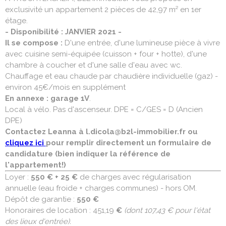
exclusivité un appartement 2 pièces de 42,97 m² en 1er
étage.
- Disponibilité : JANVIER 2021 -
Il se compose :
D'une entrée, d'une lumineuse pièce à vivre
avec cuisine semi-équipée (cuisson + four + hotte), d'une
chambre à coucher et d'une salle d'eau avec wc.
Chauffage et eau chaude par chaudière individuelle (gaz) -
environ 45€/mois en supplément
En annexe : garage 1V
.
Local à vélo. Pas d'ascenseur. DPE = C/GES = D (Ancien
DPE)
Contactez Leanna à l.dicola@b2l-immobilier.fr ou
cliquez ici
pour remplir directement un formulaire de
candidature (bien indiquer la référence de
l'appartement!)
Loyer :
550 € + 25 €
de charges avec régularisation
annuelle (eau froide + charges communes) - hors OM.
Dépôt de garantie :
550 €
Honoraires de location : 451,19
€
(dont 107,43 € pour l'état
des lieux d'entrée).