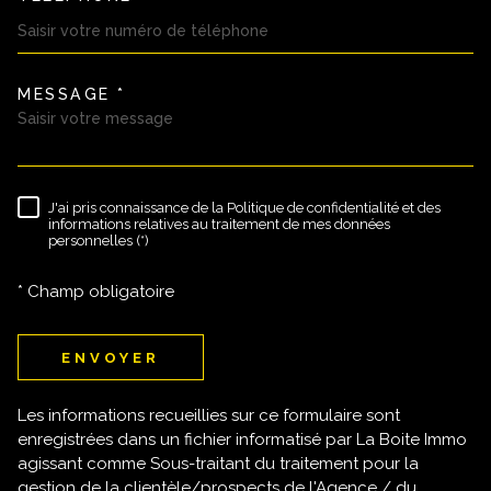
MESSAGE *
TRAD_MELTEM_VOREDEMAND
J'ai pris connaissance de la Politique de confidentialité et des
RÈGLEMENTATION
informations relatives au traitement de mes données
personnelles (*)
* Champ obligatoire
ENVOYER
Les informations recueillies sur ce formulaire sont
enregistrées dans un fichier informatisé par La Boite Immo
agissant comme Sous-traitant du traitement pour la
gestion de la clientèle/prospects de l'Agence / du