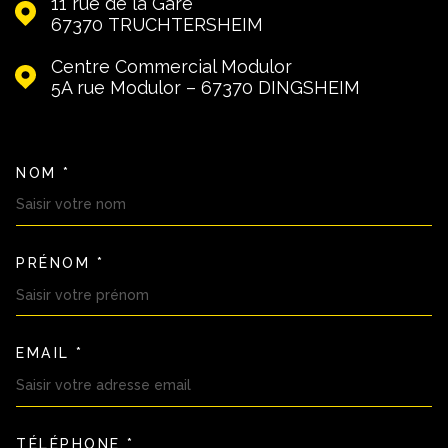
11 rue de la Gare
67370
TRUCHTERSHEIM
Centre Commercial Modulor
5A rue Modulor – 67370
DINGSHEIM
NOM *
TRAD_MELTEM_VOSCOORDON
PRÉNOM *
EMAIL *
TÉLÉPHONE *