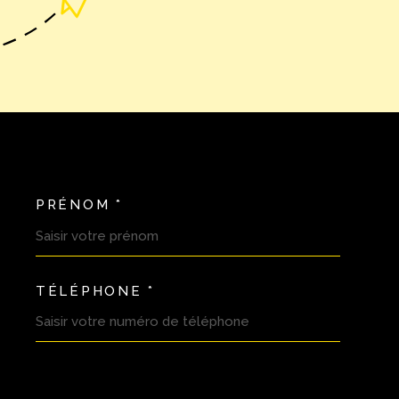
PRÉNOM *
OORDONNEES
TÉLÉPHONE *
DEMANDE