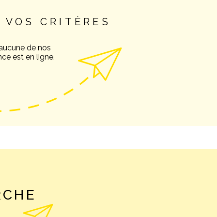
 VOS CRITÈRES
NOS AVIS C
 aucune de nos
ce est en ligne.
NOTRE AGE
CONTACT
RCHE