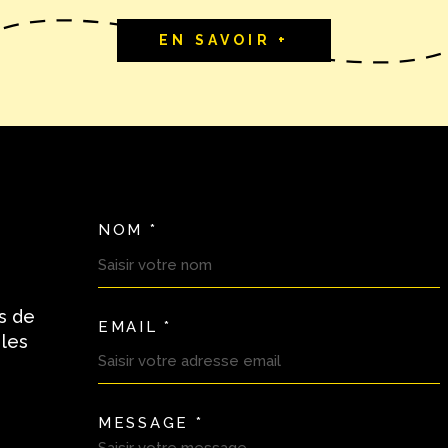
EN SAVOIR +
NOM *
TRAD_MELTEM_VOSC
s de
EMAIL *
 les
MESSAGE *
TRAD_MELTEM_VORE