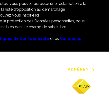
ectés, vous pouvez adresser une réclamation à la
 la liste d'opposition au démarchage
uvez vous inscrire ici :
de la protection des Données personnelles, nous
nsibles dans le champ de saisie libre.
itiques de Confidentialité
et es
Conditions
ADHÉRENTS