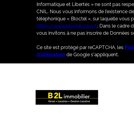
Informatique et Libertés » ne sont pas resp
CNIL. Nous vous informons de l’existence de
téléphonique « Bloctel », sur laquelle vous po
https://www.bloctel.gouv.fr
. Dans le cadre 
vous invitons à ne pas inscrire de Données se
Ce site est protégé par reCAPTCHA, les
Pol
d'utilisation
de Google s'appliquent.