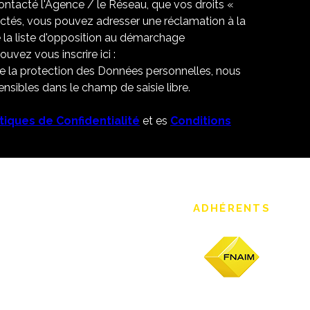
contacté l'Agence / le Réseau, que vos droits «
ectés, vous pouvez adresser une réclamation à la
 la liste d'opposition au démarchage
uvez vous inscrire ici :
de la protection des Données personnelles, nous
nsibles dans le champ de saisie libre.
itiques de Confidentialité
et es
Conditions
ADHÉRENTS