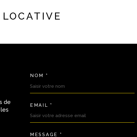
 LOCATIVE
NOM *
TRAD_MELTEM_VOSC
s de
EMAIL *
 les
MESSAGE *
TRAD_MELTEM_VORE