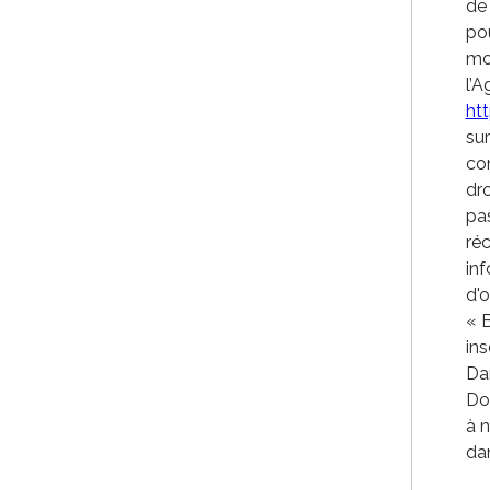
de
po
mo
l’A
htt
sur
co
dro
pa
ré
inf
d'
« B
ins
Dan
Do
à n
dan