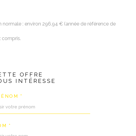
n normale : environ 296,94 € (année de référence de
x compris.
ETTE OFFRE
OUS INTÉRESSE
RÉNOM *
OM *