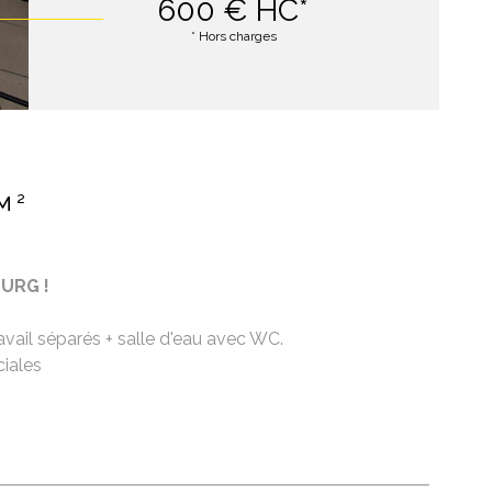
600 €
HC*
* Hors charges
M²
URG !
avail séparés + salle d'eau avec WC.
ciales