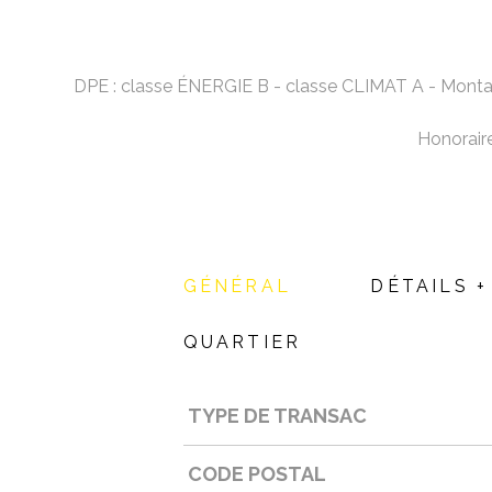
DPE : classe ÉNERGIE B - classe CLIMAT A - Montant
Honoraire
GÉNÉRAL
DÉTAILS +
QUARTIER
TYPE DE TRANSAC
Caractérisque
Valeurs
CODE POSTAL