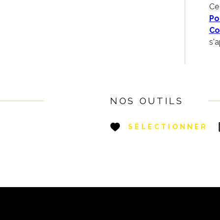
Ce
Po
Co
s'a
NOS OUTILS
E
SÉLECTIONNER