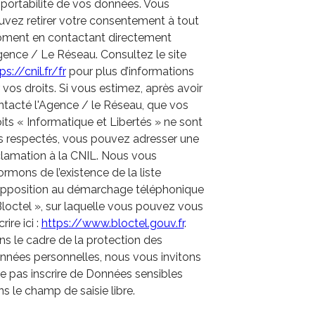
 portabilité de vos données. Vous
uvez retirer votre consentement à tout
ment en contactant directement
gence / Le Réseau. Consultez le site
ps://cnil.fr/fr
pour plus d’informations
 vos droits. Si vous estimez, après avoir
ntacté l'Agence / le Réseau, que vos
its « Informatique et Libertés » ne sont
s respectés, vous pouvez adresser une
clamation à la CNIL. Nous vous
ormons de l’existence de la liste
opposition au démarchage téléphonique
loctel », sur laquelle vous pouvez vous
crire ici :
https://www.bloctel.gouv.fr
.
s le cadre de la protection des
nnées personnelles, nous vous invitons
e pas inscrire de Données sensibles
s le champ de saisie libre.