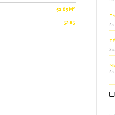
52,85 M²
EM
52.85
T
M