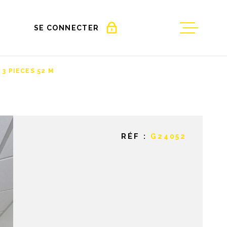
SE CONNECTER
ACCUEIL
ESPACE PROPRIÉTAIRE
3 PIECES 52 M
EXTRANET GESTION
VENTES
LOCATIONS
RÉF :
G24052
GESTION LO
NOS BIENS
VENDUS/L