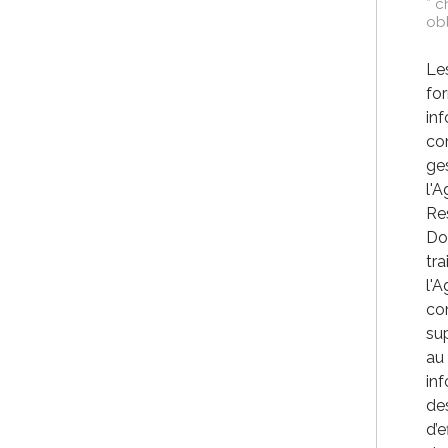
* 
obl
Les
for
in
co
ges
l'
Re
Do
tra
l'A
co
sup
au
inf
des
d’e